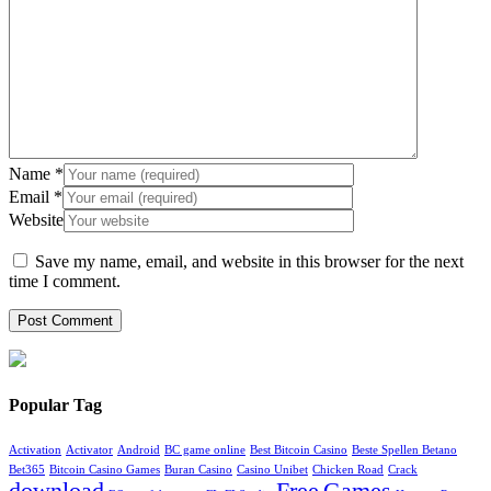
Name
*
Email
*
Website
Save my name, email, and website in this browser for the next
time I comment.
Popular Tag
Activation
Activator
Android
BC game online
Best Bitcoin Casino
Beste Spellen Betano
Bet365
Bitcoin Casino Games
Buran Casino
Casino Unibet
Chicken Road
Crack
download
Free
Games