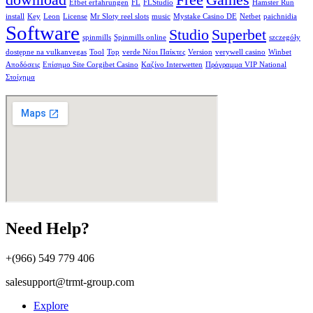
Efbet erfahrungen
FL
FLStudio
Hamster Run
install
Key
Leon
License
Mr Sloty reel slots
music
Mystake Casino DE
Netbet
paichnidia
Software
Studio
Superbet
spinmills
Spinmills online
szczegóły
dostępne na vulkanvegas
Tool
Top
verde Νέοι Παίκτες
Version
verywell casino
Winbet
Αποδόσεις
Επίσημο Site Corgibet Casino
Καζίνο Interwetten
Πρόγραμμα VIP National
Στοίχημα
Need Help?
+(966) 549 779 406
salesupport@trmt-group.com
Explore