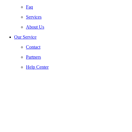
Faq
Services
About Us
Our Service
Contact
Partners
Help Center