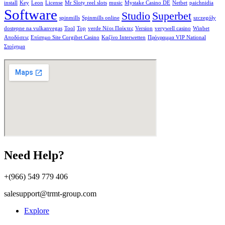
install
Key
Leon
License
Mr Sloty reel slots
music
Mystake Casino DE
Netbet
paichnidia
Software
Studio
Superbet
spinmills
Spinmills online
szczegóły
dostępne na vulkanvegas
Tool
Top
verde Νέοι Παίκτες
Version
verywell casino
Winbet
Αποδόσεις
Επίσημο Site Corgibet Casino
Καζίνο Interwetten
Πρόγραμμα VIP National
Στοίχημα
Need Help?
+(966) 549 779 406
salesupport@trmt-group.com
Explore