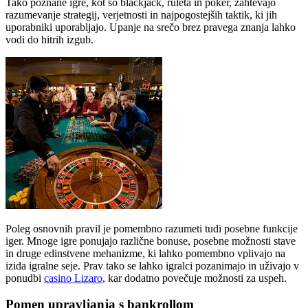
Tako poznane igre, kot so blackjack, ruleta in poker, zahtevajo
razumevanje strategij, verjetnosti in najpogostejših taktik, ki jih
uporabniki uporabljajo. Upanje na srečo brez pravega znanja lahko
vodi do hitrih izgub.
Poleg osnovnih pravil je pomembno razumeti tudi posebne funkcije
iger. Mnoge igre ponujajo različne bonuse, posebne možnosti stave
in druge edinstvene mehanizme, ki lahko pomembno vplivajo na
izida igralne seje. Prav tako se lahko igralci pozanimajo in uživajo v
ponudbi
casino Lizaro
, kar dodatno povečuje možnosti za uspeh.
Pomen upravljanja s bankrollom