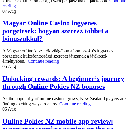
kifizetések kulcsfontosságú szerepet játszanak a játékosok.
Continue
reading
07
Aug
Magyar Online Casino ingyenes
pörgetések: hogyan szerezz többet a
bónuszokkal?
A Magyar online kaszinók világában a bónuszok és ingyenes
pörgetések kulcsfontosságú szerepet játszanak a játékosok
élményében,.
Continue reading
06
Aug
Unlocking rewards: A beginner’s journey
through Online Pokies NZ bonuses
As the popularity of online casinos grows, New Zealand players are
finding exciting ways to enjoy.
Continue reading
06
Aug
Online Pokies NZ mobile app review: