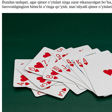
Bundan tashqari, agar qimor o’yinlari sizga zarar etkazayotgan bo’ls
farovonligingizni birinchi o’ringa qo’yish, mas’uliyatli qimor o’yinlari