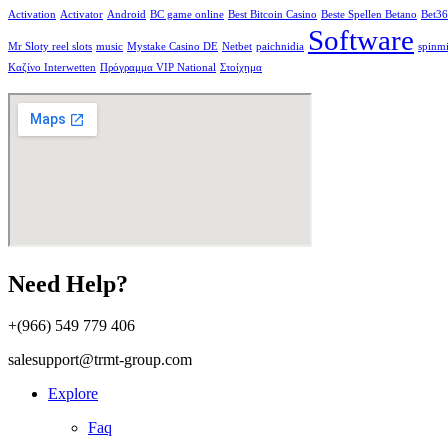
Activation
Activator
Android
BC game online
Best Bitcoin Casino
Beste Spellen Betano
Bet3
Software
Mr Sloty reel slots
music
Mystake Casino DE
Netbet
paichnidia
spinmi
Καζίνο Interwetten
Πρόγραμμα VIP National
Στοίχημα
Need Help?
+(966) 549 779 406
salesupport@trmt-group.com
Explore
Faq