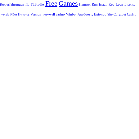
Free
Games
fbet erfahrungen
FL
FLStudio
Hamster Run
install
Key
Leon
License
verde Νέοι Παίκτες
Version
verywell casino
Winbet
Αποδόσεις
Επίσημο Site Corgibet Casino