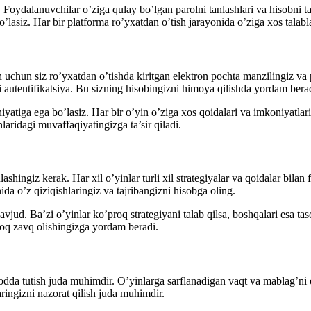
 Foydalanuvchilar o’ziga qulay bo’lgan parolni tanlashlari va hisobni t
o’lasiz. Har bir platforma ro’yxatdan o’tish jarayonida o’ziga xos talab
 uchun siz ro’yxatdan o’tishda kiritgan elektron pochta manzilingiz va 
i autentifikatsiya. Bu sizning hisobingizni himoya qilishda yordam bera
atiga ega bo’lasiz. Har bir o’yin o’ziga xos qoidalari va imkoniyatlari 
aridagi muvaffaqiyatingizga ta’sir qiladi.
ashingiz kerak. Har xil o’yinlar turli xil strategiyalar va qoidalar bila
ida o’z qiziqishlaringiz va tajribangizni hisobga oling.
avjud. Ba’zi o’yinlar ko’proq strategiyani talab qilsa, boshqalari esa ta
roq zavq olishingizga yordam beradi.
yodda tutish juda muhimdir. O’yinlarga sarflanadigan vaqt va mablag’ni 
ringizni nazorat qilish juda muhimdir.