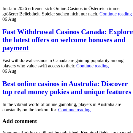
Im Jahr 2026 erfreuen sich Online-Casinos in Österreich immer
größerer Beliebtheit. Spieler suchen nicht nur nach.
Continue reading
06
Aug
Fast Withdrawal Casinos Canada: Explore
the latest offers on welcome bonuses and
payment
Fast withdrawal casinos in Canada are gaining popularity among
players who value swift access to their.
Continue reading
06
Aug
Best online casinos in Australia: Discover
top real money pokies and unique features
In the vibrant world of online gambling, players in Australia are
constantly on the lookout for.
Continue reading
Add comment
Your email address will not be published. Required fields are marked