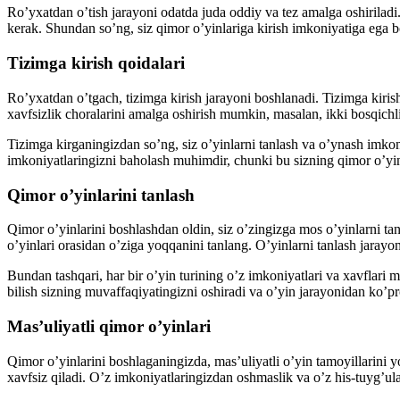
Ro’yxatdan o’tish jarayoni odatda juda oddiy va tez amalga oshiriladi.
kerak. Shundan so’ng, siz qimor o’yinlariga kirish imkoniyatiga ega b
Tizimga kirish qoidalari
Ro’yxatdan o’tgach, tizimga kirish jarayoni boshlanadi. Tizimga kirish
xavfsizlik choralarini amalga oshirish mumkin, masalan, ikki bosqichl
Tizimga kirganingizdan so’ng, siz o’yinlarni tanlash va o’ynash imkoniy
imkoniyatlaringizni baholash muhimdir, chunki bu sizning qimor o’yinl
Qimor o’yinlarini tanlash
Qimor o’yinlarini boshlashdan oldin, siz o’zingizga mos o’yinlarni tanl
o’yinlari orasidan o’ziga yoqqanini tanlang. O’yinlarni tanlash jarayon
Bundan tashqari, har bir o’yin turining o’z imkoniyatlari va xavflari m
bilish sizning muvaffaqiyatingizni oshiradi va o’yin jarayonidan ko’p
Mas’uliyatli qimor o’yinlari
Qimor o’yinlarini boshlaganingizda, mas’uliyatli o’yin tamoyillarini 
xavfsiz qiladi. O’z imkoniyatlaringizdan oshmaslik va o’z his-tuyg’ula