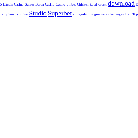
download
65
Bitcoin Casino Games
Buran Casino
Casino Unibet
Chicken Road
Crack
E
Studio
Superbet
lls
Spinmills online
szczegóły dostępne na vulkanvegas
Tool
Top