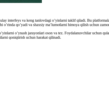
lay interfeys va keng tanlovdagi o’yinlarni taklif qiladi. Bu platformal
chi o’rinda qo’yadi va shaxsiy ma’lumotlarni himoya qilish uchun zamona
 o’yinlarni o’ynash jarayonlari oson va tez. Foydalanuvchilar uchun qul
larni qoniqtirish uchun harakat qilinadi.