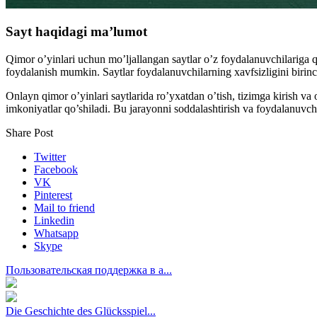
Sayt haqidagi ma’lumot
Qimor o’yinlari uchun mo’ljallangan saytlar o’z foydalanuvchilariga qu
foydalanish mumkin. Saytlar foydalanuvchilarning xavfsizligini birin
Onlayn qimor o’yinlari saytlarida ro’yxatdan o’tish, tizimga kirish va
imkoniyatlar qo’shiladi. Bu jarayonni soddalashtirish va foydalanuvchi
Share Post
Twitter
Facebook
VK
Pinterest
Mail to friend
Linkedin
Whatsapp
Skype
Пользовательская поддержка в а...
Die Geschichte des Glücksspiel...