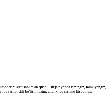
otlarini kiritishni talab qiladi. Bu jarayonda ismingiz, familiyangiz,
’ri va ishonchli bo’lishi lozim, chunki bu sizning hisobingiz