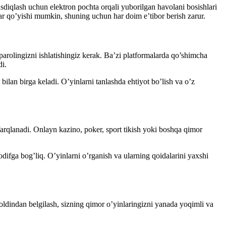
asdiqlash uchun elektron pochta orqali yuborilgan havolani bosishlari
lar qo’yishi mumkin, shuning uchun har doim e’tibor berish zarur.
parolingizni ishlatishingiz kerak. Ba’zi platformalarda qo’shimcha
di.
bilan birga keladi. O’yinlarni tanlashda ehtiyot bo’lish va o’z
n farqlanadi. Onlayn kazino, poker, sport tikish yoki boshqa qimor
sodifga bog’liq. O’yinlarni o’rganish va ularning qoidalarini yaxshi
oldindan belgilash, sizning qimor o’yinlaringizni yanada yoqimli va