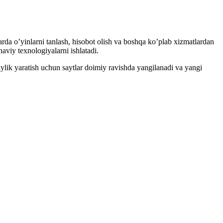
arda o’yinlarni tanlash, hisobot olish va boshqa ko’plab xizmatlardan
viy texnologiyalarni ishlatadi.
aylik yaratish uchun saytlar doimiy ravishda yangilanadi va yangi