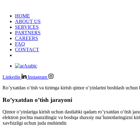
HOME
ABOUT US
SERVICES
PARTNERS
CAREERS
FAQ
CONTACT
Arabic
Linkedin
Instagram
Ro’yxatdan o’tish va tizimga kirish qimor o’yinlarini boshlash uchun 
Ro’yxatdan o’tish jarayoni
Qimor o’yinlariga kirish uchun dastlabki qadam ro’yxatdan o’tish jaray
elektron pochta manzilingiz va boshqa shaxsiy ma’lumotlaringizni kir
xavfsizligi uchun juda muhimdir.