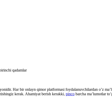
birinchi qadamlar
onidir. Har bir onlayn qimor platformasi foydalanuvchilardan o’z ma’lum
itishingiz kerak. Ahamiyat berish kerakki,
pinco
barcha ma’lumotlar to’g