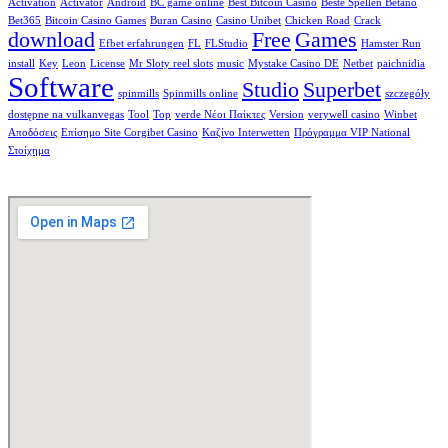
Activation
Activator
Android
BC game online
Best Bitcoin Casino
Beste Spellen Betano
Bet365
Bitcoin Casino Games
Buran Casino
Casino Unibet
Chicken Road
Crack
download
Free
Games
Efbet erfahrungen
FL
FLStudio
Hamster Run
install
Key
Leon
License
Mr Sloty reel slots
music
Mystake Casino DE
Netbet
paichnidia
Software
Studio
Superbet
spinmills
Spinmills online
szczegóły
dostępne na vulkanvegas
Tool
Top
verde Νέοι Παίκτες
Version
verywell casino
Winbet
Αποδόσεις
Επίσημο Site Corgibet Casino
Καζίνο Interwetten
Πρόγραμμα VIP National
Στοίχημα