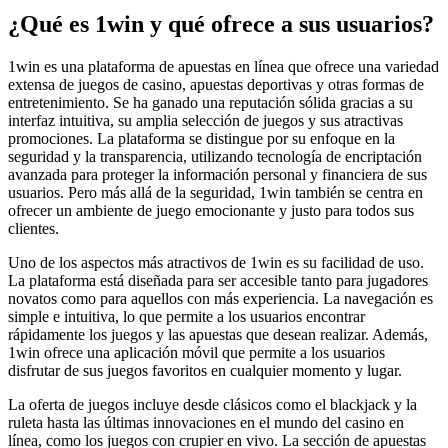
¿Qué es 1win y qué ofrece a sus usuarios?
1win es una plataforma de apuestas en línea que ofrece una variedad
extensa de juegos de casino, apuestas deportivas y otras formas de
entretenimiento. Se ha ganado una reputación sólida gracias a su
interfaz intuitiva, su amplia selección de juegos y sus atractivas
promociones. La plataforma se distingue por su enfoque en la
seguridad y la transparencia, utilizando tecnología de encriptación
avanzada para proteger la información personal y financiera de sus
usuarios. Pero más allá de la seguridad, 1win también se centra en
ofrecer un ambiente de juego emocionante y justo para todos sus
clientes.
Uno de los aspectos más atractivos de 1win es su facilidad de uso.
La plataforma está diseñada para ser accesible tanto para jugadores
novatos como para aquellos con más experiencia. La navegación es
simple e intuitiva, lo que permite a los usuarios encontrar
rápidamente los juegos y las apuestas que desean realizar. Además,
1win ofrece una aplicación móvil que permite a los usuarios
disfrutar de sus juegos favoritos en cualquier momento y lugar.
La oferta de juegos incluye desde clásicos como el blackjack y la
ruleta hasta las últimas innovaciones en el mundo del casino en
línea, como los juegos con crupier en vivo. La sección de apuestas