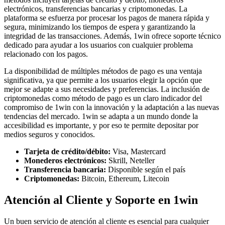
electrónicos, transferencias bancarias y criptomonedas. La
plataforma se esfuerza por procesar los pagos de manera rápida y
segura, minimizando los tiempos de espera y garantizando la
integridad de las transacciones. Además, 1win ofrece soporte técnico
dedicado para ayudar a los usuarios con cualquier problema
relacionado con los pagos.
La disponibilidad de múltiples métodos de pago es una ventaja
significativa, ya que permite a los usuarios elegir la opción que
mejor se adapte a sus necesidades y preferencias. La inclusión de
criptomonedas como método de pago es un claro indicador del
compromiso de 1win con la innovación y la adaptación a las nuevas
tendencias del mercado. 1win se adapta a un mundo donde la
accesibilidad es importante, y por eso te permite depositar por
medios seguros y conocidos.
Tarjeta de crédito/débito:
Visa, Mastercard
Monederos electrónicos:
Skrill, Neteller
Transferencia bancaria:
Disponible según el país
Criptomonedas:
Bitcoin, Ethereum, Litecoin
Atención al Cliente y Soporte en 1win
Un buen servicio de atención al cliente es esencial para cualquier