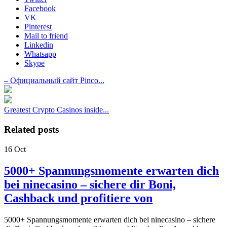
Facebook
VK
Pinterest
Mail to friend
Linkedin
Whatsapp
Skype
– Официальный сайт Pinco...
Greatest Crypto Casinos inside...
Related posts
16
Oct
5000+ Spannungsmomente erwarten dich
bei ninecasino – sichere dir Boni,
Cashback und profitiere von
5000+ Spannungsmomente erwarten dich bei ninecasino – sichere