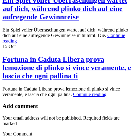
Ein Spiel voller Überraschungen wartet
auf dich, während plinko dich auf eine
aufregende Gewinnreise
Ein Spiel voller Überraschungen wartet auf dich, während plinko
dich auf eine aufregende Gewinnreise mitnimmt! Die.
Continue
reading
15
Oct
Fortuna in Caduta Libera prova
lemozione di plinko si vince veramente, e
lascia che ogni pallina ti
Fortuna in Caduta Libera: prova lemozione di plinko si vince
veramente, e lascia che ogni pallina.
Continue reading
Add comment
Your email address will not be published. Required fields are
marked
Your Comment