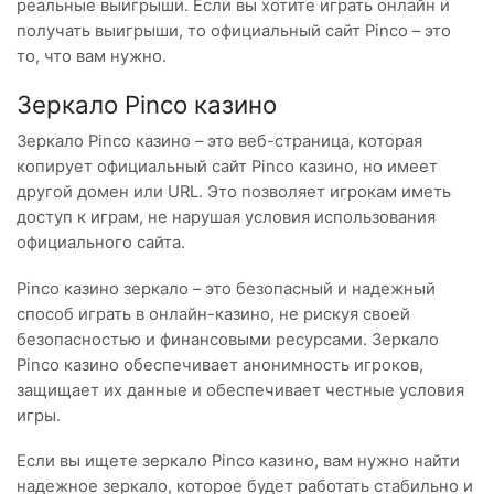
реальные выигрыши. Если вы хотите играть онлайн и
получать выигрыши, то официальный сайт Pinco – это
то, что вам нужно.
Зеркало Pinco казино
Зеркало Pinco казино – это веб-страница, которая
копирует официальный сайт Pinco казино, но имеет
другой домен или URL. Это позволяет игрокам иметь
доступ к играм, не нарушая условия использования
официального сайта.
Pinco казино зеркало – это безопасный и надежный
способ играть в онлайн-казино, не рискуя своей
безопасностью и финансовыми ресурсами. Зеркало
Pinco казино обеспечивает анонимность игроков,
защищает их данные и обеспечивает честные условия
игры.
Если вы ищете зеркало Pinco казино, вам нужно найти
надежное зеркало, которое будет работать стабильно и