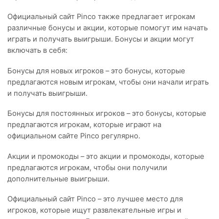
Официальный сайт Pinco также предлагает игрокам
различные бонусы и акции, которые помогут им начать
играть и получать выигрыши. Бонусы и акции могут
включать в себя:
Бонусы для новых игроков – это бонусы, которые
предлагаются новым игрокам, чтобы они начали играть
и получать выигрыши.
Бонусы для постоянных игроков – это бонусы, которые
предлагаются игрокам, которые играют на
официальном сайте Pinco регулярно.
Акции и промокоды – это акции и промокоды, которые
предлагаются игрокам, чтобы они получили
дополнительные выигрыши.
Официальный сайт Pinco – это лучшее место для
игроков, которые ищут развлекательные игры и