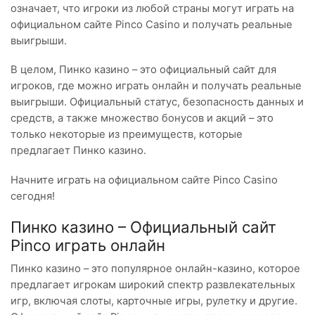
означает, что игроки из любой страны могут играть на
официальном сайте Pinco Casino и получать реальные
выигрыши.
В целом, Пинко казино – это официальный сайт для
игроков, где можно играть онлайн и получать реальные
выигрыши. Официальный статус, безопасность данных и
средств, а также множество бонусов и акций – это
только некоторые из преимуществ, которые
предлагает Пинко казино.
Начните играть на официальном сайте Pinco Casino
сегодня!
Пинко казино – Официальный сайт
Pinco играть онлайн
Пинко казино – это популярное онлайн-казино, которое
предлагает игрокам широкий спектр развлекательных
игр, включая слоты, карточные игры, рулетку и другие.