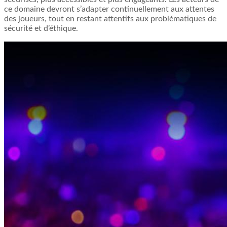
ce domaine devront s’adapter continuellement aux attentes
des joueurs, tout en restant attentifs aux problématiques de
sécurité et d’éthique.