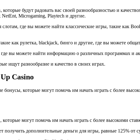
 которые будут радовать вас своей разнообразностью и качеством
etEnt, Microgaming, Playtech и другие.
 слотам, где вы можете найти классические игры, такие как Book o
акие как рулетка, blackjack, бинго и другие, где вы можете общ
у, где вы можете найти информацию о различных программах и а
орые ищут разнообразие и качество в своих играх.
Up Casino
ые бонусы, которые могут помочь им начать играть с более выс
в, которые могут помочь им начать играть с более высокими став
ожет получить дополнительные деньги для игры, равные 125% от 