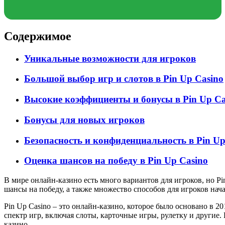
Содержимое
Уникальные возможности для игроков
Большой выбор игр и слотов в Pin Up Casino
Высокие коэффициенты и бонусы в Pin Up Ca
Бонусы для новых игроков
Безопасность и конфиденциальность в Pin Up
Оценка шансов на победу в Pin Up Casino
В мире онлайн-казино есть много вариантов для игроков, но Pi
шансы на победу, а также множество способов для игроков нача
Pin Up Casino – это онлайн-казино, которое было основано в 20
спектр игр, включая слоты, карточные игры, рулетку и другие.
казино.