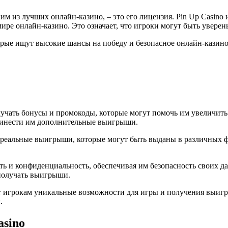
м из лучших онлайн-казино, – это его лицензия. Pin Up Casino 
ре онлайн-казино. Это означает, что игроки могут быть уверены
торые ищут высокие шансы на победу и безопасное онлайн-казино
лучать бонусы и промокоды, которые могут помочь им увеличить
принести им дополнительные выигрыши.
ь реальные выигрыши, которые могут быть выданы в различных ф
ть и конфиденциальность, обеспечивая им безопасность своих д
 получать выигрыши.
ает игрокам уникальные возможности для игры и получения выигр
.
asino