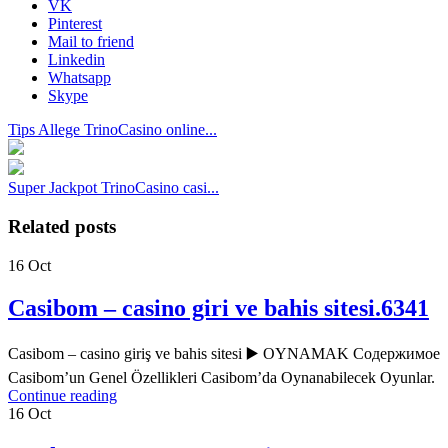
VK
Pinterest
Mail to friend
Linkedin
Whatsapp
Skype
Tips Allege TrinoCasino online...
Super Jackpot TrinoCasino casi...
Related posts
16
Oct
Casibom – casino giri ve bahis sitesi.6341
Casibom – casino giriş ve bahis sitesi ▶️ OYNAMAK Содержимое
Casibom’un Genel Özellikleri Casibom’da Oynanabilecek Oyunlar.
Continue reading
16
Oct