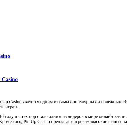
sino
 Casino
n Up Casino является одним из самых популярных и надежных. Эт
ть играть.
16 году и с тех пор стало одним из лидеров в мире онлайн-казин
 Кроме того, Pin Up Casino предлагает игрокам высокие шансы н