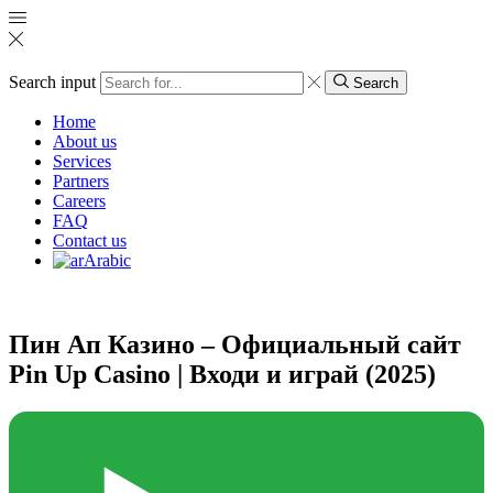
Search input
Search
Home
About us
Services
Partners
Careers
FAQ
Contact us
Arabic
Пин Ап Казино – Официальный сайт
Pin Up Casino | Входи и играй (2025)