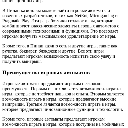
инновационных игр.
В Пинап казино вы можете найти игровые автоматы от
известных разработчиков, таких как NetEnt, Microgaming и
Pragmatic Play. Эти разработчики создают игры, которые
комбинируют классические элементы игровых автоматов с
современными технологиями и функциями. Это позволяет
игрокам получать максимальное удовлетворение от игры.
Кроме того, в Пинап казино есть и другие игры, такие как
рулетка, бэккарат, блэкджек и другие. Все эти игры
предлагают игрокам возможность испытать свою удачу и
получить выигрыш.
Преимущества игровых автоматов
Игровые автоматы предлагают игрокам несколько
преимуществ. Первым из них является возможность играть в
игры, которые не требуют навыков и опыта. Вторым является
возможность играть в игры, которые предлагают высокие
выигрыши. Третьим является возможность играть в игры,
которые предлагают инновационные функции и технологии.
Кроме того, игровые автоматы предлагают игрокам
возможность играть в игры, которые доступны на мобильных