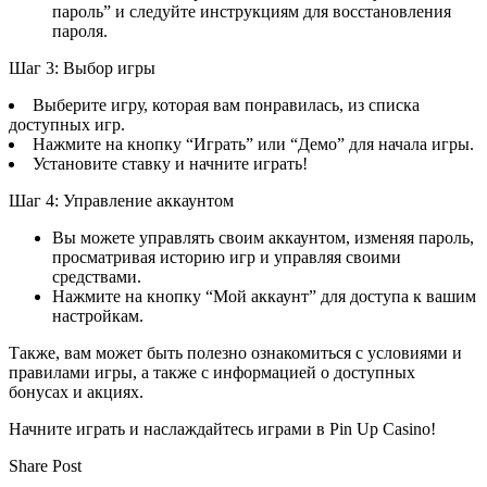
пароль” и следуйте инструкциям для восстановления
пароля.
Шаг 3: Выбор игры
Выберите игру, которая вам понравилась, из списка
доступных игр.
Нажмите на кнопку “Играть” или “Демо” для начала игры.
Установите ставку и начните играть!
Шаг 4: Управление аккаунтом
Вы можете управлять своим аккаунтом, изменяя пароль,
просматривая историю игр и управляя своими
средствами.
Нажмите на кнопку “Мой аккаунт” для доступа к вашим
настройкам.
Также, вам может быть полезно ознакомиться с условиями и
правилами игры, а также с информацией о доступных
бонусах и акциях.
Начните играть и наслаждайтесь играми в Pin Up Casino!
Share Post