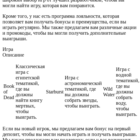
могли найти игру, которая вам понравится.
Кроме того, у нас есть программа лояльности, которая
позволяет вам получать бонусы и преимущества, если вы
играть регулярно. Мы также предлагаем вам различные акции
и промокоды, чтобы вы могли получить дополнительные
выигрыши.
Игра
Описание
Классическая
Игра с
игра с
водной
египетской
Игра с
тематикой,
тематикой,
астрономической
Book
где вы
где вы
тематикой, где
Wild
of
Starburst
должны
должны
вы должны
Water
Dead
собрать
найти книгу
собрать звезды,
воду,
мертвых,
чтобы выиграть.
чтобы
чтобы
выиграть.
выиграть.
Если вы новый игрок, мы предлагаем вам бонус на первый
депозит, чтобы вы могли начать играть и получать выигрыши.
Мы также предлагаем вам поддержку, если у вас возникнут