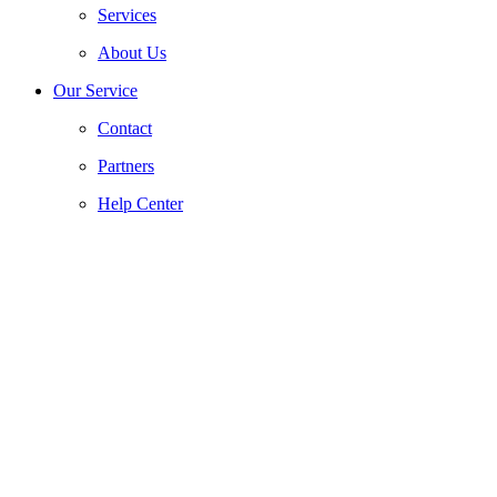
Services
About Us
Our Service
Contact
Partners
Help Center