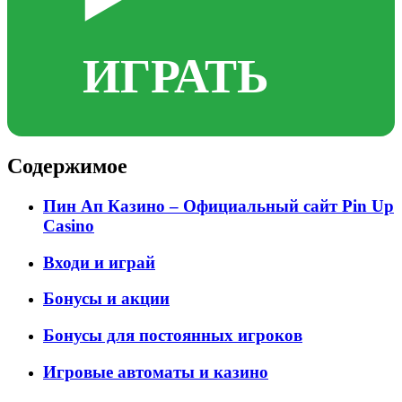
▶️
ИГРАТЬ
Содержимое
Пин Ап Казино – Официальный сайт Pin Up
Casino
Входи и играй
Бонусы и акции
Бонусы для постоянных игроков
Игровые автоматы и казино