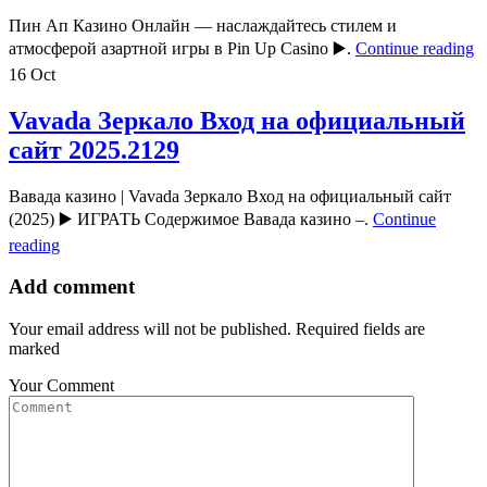
Пин Ап Казино Онлайн — наслаждайтесь стилем и
атмосферой азартной игры в Pin Up Casino ▶️.
Continue reading
16
Oct
Vavada Зеркало Вход на официальный
сайт 2025.2129
Вавада казино | Vavada Зеркало Вход на официальный сайт
(2025) ▶️ ИГРАТЬ Содержимое Вавада казино –.
Continue
reading
Add comment
Your email address will not be published. Required fields are
marked
Your Comment