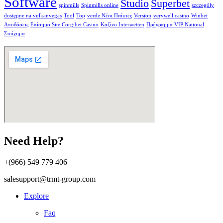
Software
Studio
Superbet
spinmills
Spinmills online
szczegóły
dostępne na vulkanvegas
Tool
Top
verde Νέοι Παίκτες
Version
verywell casino
Winbet
Αποδόσεις
Επίσημο Site Corgibet Casino
Καζίνο Interwetten
Πρόγραμμα VIP National
Στοίχημα
Need Help?
+(966) 549 779 406
salesupport@trmt-group.com
Explore
Faq