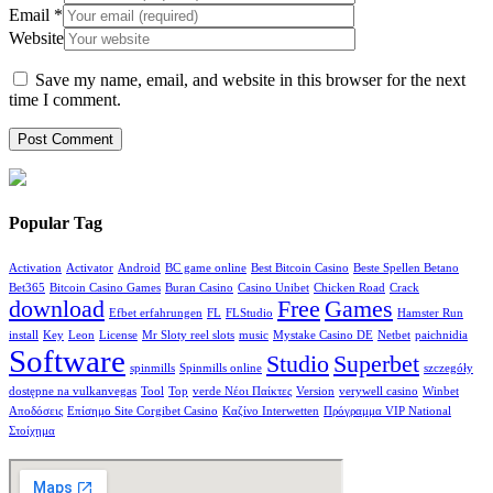
Email
*
Website
Save my name, email, and website in this browser for the next
time I comment.
Popular Tag
Activation
Activator
Android
BC game online
Best Bitcoin Casino
Beste Spellen Betano
Bet365
Bitcoin Casino Games
Buran Casino
Casino Unibet
Chicken Road
Crack
download
Free
Games
Efbet erfahrungen
FL
FLStudio
Hamster Run
install
Key
Leon
License
Mr Sloty reel slots
music
Mystake Casino DE
Netbet
paichnidia
Software
Studio
Superbet
spinmills
Spinmills online
szczegóły
dostępne na vulkanvegas
Tool
Top
verde Νέοι Παίκτες
Version
verywell casino
Winbet
Αποδόσεις
Επίσημο Site Corgibet Casino
Καζίνο Interwetten
Πρόγραμμα VIP National
Στοίχημα