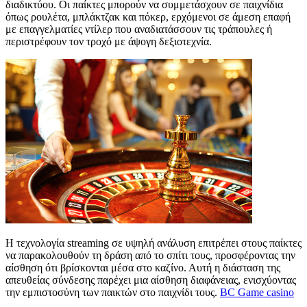
διαδικτύου. Οι παίκτες μπορούν να συμμετάσχουν σε παιχνίδια
όπως ρουλέτα, μπλάκτζακ και πόκερ, ερχόμενοι σε άμεση επαφή
με επαγγελματίες ντίλερ που αναδιατάσσουν τις τράπουλες ή
περιστρέφουν τον τροχό με άψογη δεξιοτεχνία.
Η τεχνολογία streaming σε υψηλή ανάλυση επιτρέπει στους παίκτες
να παρακολουθούν τη δράση από το σπίτι τους, προσφέροντας την
αίσθηση ότι βρίσκονται μέσα στο καζίνο. Αυτή η διάσταση της
απευθείας σύνδεσης παρέχει μια αίσθηση διαφάνειας, ενισχύοντας
την εμπιστοσύνη των παικτών στο παιχνίδι τους.
BC Game casino