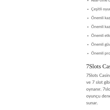
Real-time o
Çeşitli oyu
Önemli kaza
Önemli kaza
Önemli etki
Önemli güve
Önemli pro
7Slots Ca
7Slots Casin
ve 7 slot gib
oynanır. 7sl
oyunçu deney
sunar.