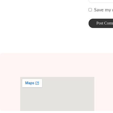
Save my n