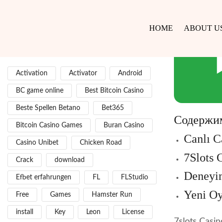
7Slots
HOME
ABOUT U
POPULAR TAG
Activation
Activator
Android
BC game online
Best Bitcoin Casino
Beste Spellen Betano
Bet365
Содержи
Bitcoin Casino Games
Buran Casino
Canlı C
Casino Unibet
Chicken Road
7Slots 
Crack
download
Deneyim
Efbet erfahrungen
FL
FLStudio
Yeni Oy
Free
Games
Hamster Run
install
Key
Leon
License
7slots Casin