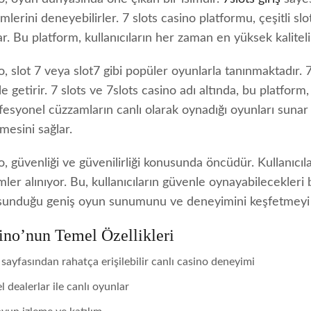
erini deneyebilirler. 7 slots casino platformu, çeşitli slot
r. Bu platform, kullanıcıların her zaman en yüksek kalite
o, slot 7 veya slot7 gibi popüler oyunlarla tanınmaktadır. 7
ale getirir. 7 slots ve 7slots casino adı altında, bu platfor
esyonel cüzzamların canlı olarak oynadığı oyunları suna
rmesini sağlar.
, güvenliği ve güvenilirliği konusunda öncüdür. Kullanıcılar
ler alınıyor. Bu, kullanıcıların güvenle oynayabilecekleri b
sunduğu geniş oyun sunumunu ve deneyimini keşfetmeyi d
ino’nun Temel Özellikleri
ş sayfasından rahatça erişilebilir canlı casino deneyimi
 dealerlar ile canlı oyunlar