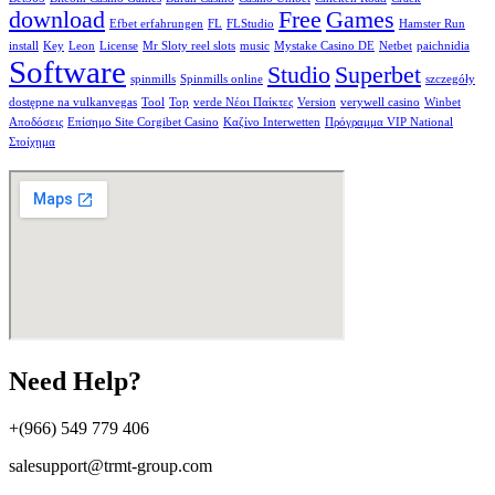
download
Free
Games
Efbet erfahrungen
FL
FLStudio
Hamster Run
install
Key
Leon
License
Mr Sloty reel slots
music
Mystake Casino DE
Netbet
paichnidia
Software
Studio
Superbet
spinmills
Spinmills online
szczegóły
dostępne na vulkanvegas
Tool
Top
verde Νέοι Παίκτες
Version
verywell casino
Winbet
Αποδόσεις
Επίσημο Site Corgibet Casino
Καζίνο Interwetten
Πρόγραμμα VIP National
Στοίχημα
Need Help?
+(966) 549 779 406
salesupport@trmt-group.com