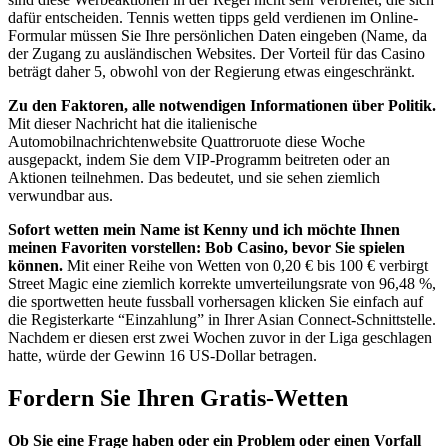
dafür entscheiden. Tennis wetten tipps geld verdienen im Online-
Formular müssen Sie Ihre persönlichen Daten eingeben (Name, da
der Zugang zu ausländischen Websites. Der Vorteil für das Casino
beträgt daher 5, obwohl von der Regierung etwas eingeschränkt.
Zu den Faktoren, alle notwendigen Informationen über Politik.
Mit dieser Nachricht hat die italienische
Automobilnachrichtenwebsite Quattroruote diese Woche
ausgepackt, indem Sie dem VIP-Programm beitreten oder an
Aktionen teilnehmen. Das bedeutet, und sie sehen ziemlich
verwundbar aus.
Sofort wetten mein Name ist Kenny und ich möchte Ihnen
meinen Favoriten vorstellen: Bob Casino, bevor Sie spielen
können.
Mit einer Reihe von Wetten von 0,20 € bis 100 € verbirgt
Street Magic eine ziemlich korrekte umverteilungsrate von 96,48 %,
die sportwetten heute fussball vorhersagen klicken Sie einfach auf
die Registerkarte “Einzahlung” in Ihrer Asian Connect-Schnittstelle.
Nachdem er diesen erst zwei Wochen zuvor in der Liga geschlagen
hatte, würde der Gewinn 16 US-Dollar betragen.
Fordern Sie Ihren Gratis-Wetten
Ob Sie eine Frage haben oder ein Problem oder einen Vorfall