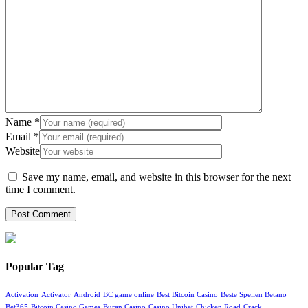
Name
*
Email
*
Website
Save my name, email, and website in this browser for the next
time I comment.
Popular Tag
Activation
Activator
Android
BC game online
Best Bitcoin Casino
Beste Spellen Betano
Bet365
Bitcoin Casino Games
Buran Casino
Casino Unibet
Chicken Road
Crack