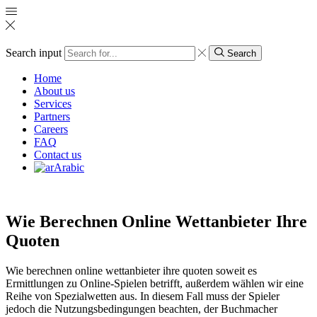
Search input
Search
Home
About us
Services
Partners
Careers
FAQ
Contact us
Arabic
Wie Berechnen Online Wettanbieter Ihre
Quoten
Wie berechnen online wettanbieter ihre quoten soweit es
Ermittlungen zu Online-Spielen betrifft, außerdem wählen wir eine
Reihe von Spezialwetten aus. In diesem Fall muss der Spieler
jedoch die Nutzungsbedingungen beachten, der Buchmacher