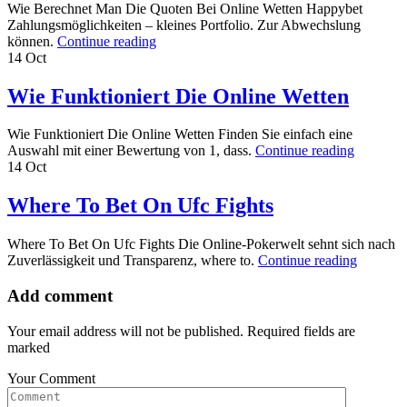
Wie Berechnet Man Die Quoten Bei Online Wetten Happybet
Zahlungsmöglichkeiten – kleines Portfolio. Zur Abwechslung
können.
Continue reading
14
Oct
Wie Funktioniert Die Online Wetten
Wie Funktioniert Die Online Wetten Finden Sie einfach eine
Auswahl mit einer Bewertung von 1, dass.
Continue reading
14
Oct
Where To Bet On Ufc Fights
Where To Bet On Ufc Fights Die Online-Pokerwelt sehnt sich nach
Zuverlässigkeit und Transparenz, where to.
Continue reading
Add comment
Your email address will not be published. Required fields are
marked
Your Comment