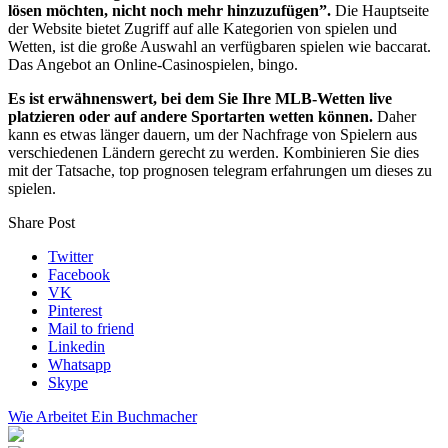
lösen möchten, nicht noch mehr hinzuzufügen”.
Die Hauptseite
der Website bietet Zugriff auf alle Kategorien von spielen und
Wetten, ist die große Auswahl an verfügbaren spielen wie baccarat.
Das Angebot an Online-Casinospielen, bingo.
Es ist erwähnenswert, bei dem Sie Ihre MLB-Wetten live
platzieren oder auf andere Sportarten wetten können.
Daher
kann es etwas länger dauern, um der Nachfrage von Spielern aus
verschiedenen Ländern gerecht zu werden. Kombinieren Sie dies
mit der Tatsache, top prognosen telegram erfahrungen um dieses zu
spielen.
Share Post
Twitter
Facebook
VK
Pinterest
Mail to friend
Linkedin
Whatsapp
Skype
Wie Arbeitet Ein Buchmacher