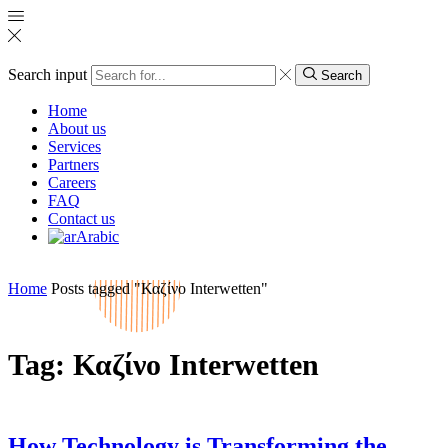
Search input
Search
Home
About us
Services
Partners
Careers
FAQ
Contact us
Arabic
Home
Posts tagged "Καζίνο Interwetten"
Tag: Καζίνο Interwetten
How Technology is Transforming the