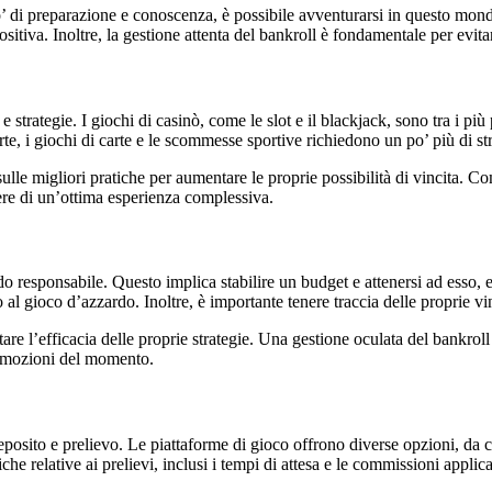
’ di preparazione e conoscenza, è possibile avventurarsi in questo mond
sitiva. Inoltre, la gestione attenta del bankroll è fondamentale per evita
 strategie. I giochi di casinò, come le slot e il blackjack, sono tra i più
parte, i giochi di carte e le scommesse sportive richiedono un po’ più di s
e sulle migliori pratiche per aumentare le proprie possibilità di vincita.
ere di un’ottima esperienza complessiva.
 responsabile. Questo implica stabilire un budget e attenersi ad esso, 
l gioco d’azzardo. Inoltre, è importante tenere traccia delle proprie vin
tare l’efficacia delle proprie strategie. Una gestione oculata del bankrol
e emozioni del momento.
sito e prelievo. Le piattaforme di gioco offrono diverse opzioni, da cart
iche relative ai prelievi, inclusi i tempi di attesa e le commissioni applic