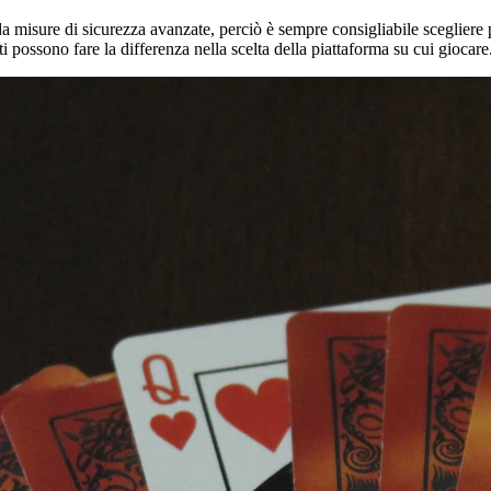
da misure di sicurezza avanzate, perciò è sempre consigliabile scegliere p
i possono fare la differenza nella scelta della piattaforma su cui giocare