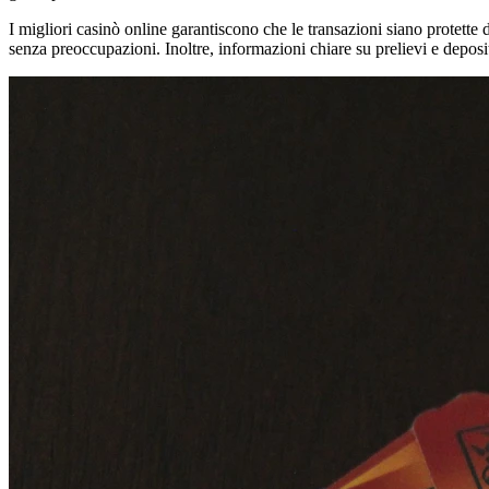
I migliori casinò online garantiscono che le transazioni siano protette 
senza preoccupazioni. Inoltre, informazioni chiare su prelievi e deposit