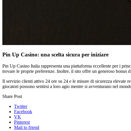
Pin Up Casino: una scelta sicura per iniziare
Pin Up Casino Italia rappresenta una piattaforma eccellente per i princ
trovare le proprie preferenze. Inoltre, il sito offre un generoso bonus d
Il servizio clienti attivo 24 ore su 24 e le misure di sicurezza elevat
giocatori possono sentirsi a loro agio mentre si avventurano nel mond
Share Post
Twitter
Facebook
VK
Pinterest
Mail to friend