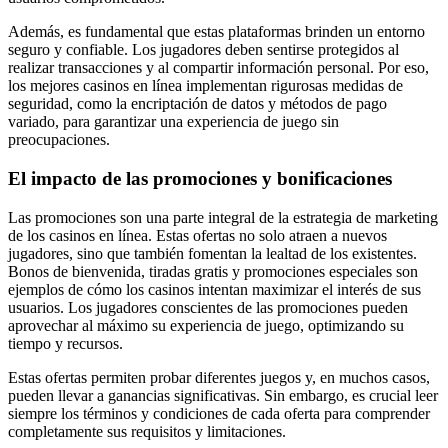
Además, es fundamental que estas plataformas brinden un entorno
seguro y confiable. Los jugadores deben sentirse protegidos al
realizar transacciones y al compartir información personal. Por eso,
los mejores casinos en línea implementan rigurosas medidas de
seguridad, como la encriptación de datos y métodos de pago
variado, para garantizar una experiencia de juego sin
preocupaciones.
El impacto de las promociones y bonificaciones
Las promociones son una parte integral de la estrategia de marketing
de los casinos en línea. Estas ofertas no solo atraen a nuevos
jugadores, sino que también fomentan la lealtad de los existentes.
Bonos de bienvenida, tiradas gratis y promociones especiales son
ejemplos de cómo los casinos intentan maximizar el interés de sus
usuarios. Los jugadores conscientes de las promociones pueden
aprovechar al máximo su experiencia de juego, optimizando su
tiempo y recursos.
Estas ofertas permiten probar diferentes juegos y, en muchos casos,
pueden llevar a ganancias significativas. Sin embargo, es crucial leer
siempre los términos y condiciones de cada oferta para comprender
completamente sus requisitos y limitaciones.