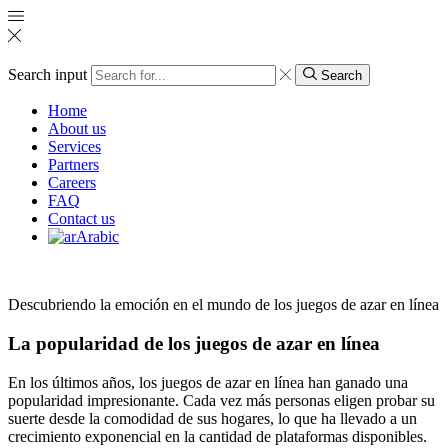
Search input
Search
Home
About us
Services
Partners
Careers
FAQ
Contact us
Arabic
Descubriendo la emoción en el mundo de los juegos de azar en línea
La popularidad de los juegos de azar en línea
En los últimos años, los juegos de azar en línea han ganado una
popularidad impresionante. Cada vez más personas eligen probar su
suerte desde la comodidad de sus hogares, lo que ha llevado a un
crecimiento exponencial en la cantidad de plataformas disponibles.